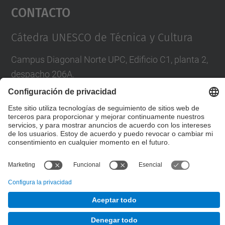
Contacto
powered by
Usercentrics Consent
Management Platform
Cátedra UNESCO de Técnica y Cultura
Campus Diagonal Norte UPC, Edificio C1, planta 2,
despacho 206A.
Tel.
:
93 401 73 81
E-mail
:
Catunesco.tecnicacultura@upc.edu
© UPC
Cátedra UNESCO de Técnica y Cultura
Desarrollado con
Mapa del Sitio
Accesibilidad