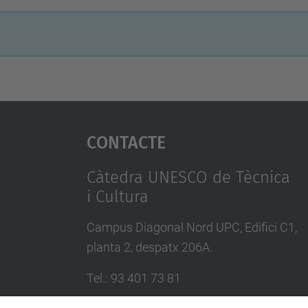
Contacte
Càtedra UNESCO de Tècnica
i Cultura
Campus Diagonal Nord UPC, Edifici C1,
planta 2, despatx 206A.
Tel.
:
93 401 73 81