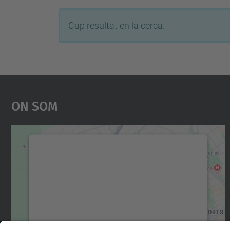
Cap resultat en la cerca.
On Som
Necessitem el vostre consentiment
per carregar el servei Google Maps!
Utilitzem un servei de tercers per incrustar
contingut del mapa que pugui recollir dades
sobre la vostra activitat. Reviseu-ne els
detalls i accepteu el servei per veure el mapa.